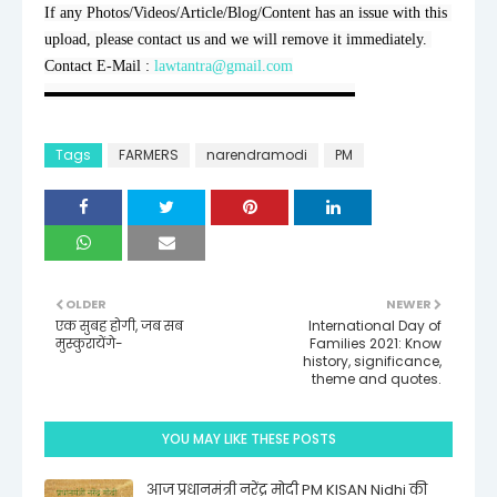
If any Photos/Videos/Article/Blog/Content has an issue with this 
upload, please contact us and we will remove it immediately. 
Contact E-Mail : 
lawtantra@gmail.com
▬▬▬▬▬▬▬▬▬▬▬▬▬▬▬▬▬▬▬▬
Tags
FARMERS
narendramodi
PM
OLDER
NEWER
एक सुबह होगी, जब सब
International Day of
मुस्कुरायेंगे-
Families 2021: Know
history, significance,
theme and quotes.
YOU MAY LIKE THESE POSTS
आज प्रधानमंत्री नरेंद्र मोदी PM KISAN Nidhi की