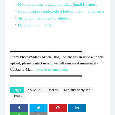
Modi government gave big relief, Small Business
New farm laws and conflict between Govt. & Farmers
Struggle in Drafting Constitution
Defamation and IT Act
▬▬▬▬▬▬▬▬▬▬▬▬▬▬▬▬▬▬▬▬

If any Photos/Videos/Article/Blog/Content has an issue with this 
upload, please contact us and we will remove it immediately. 
Contact E-Mail : 
lawtantra@gmail.com
▬▬▬▬▬▬▬▬▬▬▬▬▬▬▬▬▬▬▬▬
Tags
covid-19
Health
Ministry of ayush
news