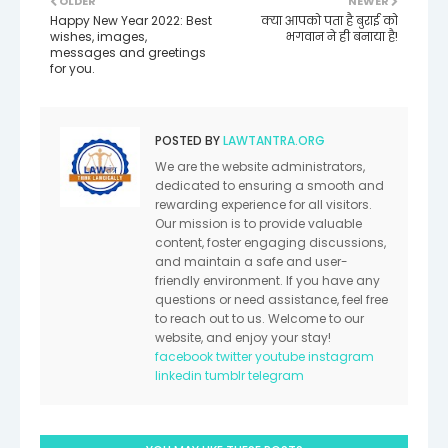
OLDER
NEWER
Happy New Year 2022: Best
क्या आपको पता है बुराई को
wishes, images,
भगवान ने ही बनाया है!
messages and greetings
for you.
POSTED BY
LAWTANTRA.ORG
We are the website administrators,
dedicated to ensuring a smooth and
rewarding experience for all visitors.
Our mission is to provide valuable
content, foster engaging discussions,
and maintain a safe and user-
friendly environment. If you have any
questions or need assistance, feel free
to reach out to us. Welcome to our
website, and enjoy your stay!
facebook
twitter
youtube
instagram
linkedin
tumblr
telegram