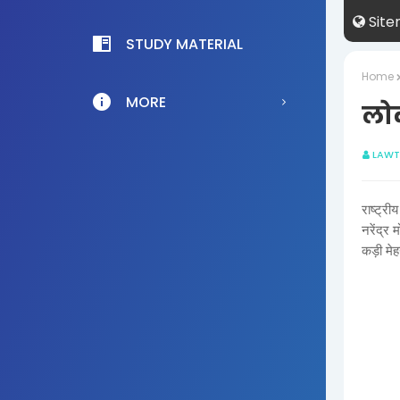
Sit
STUDY MATERIAL
Home
MORE
लोक
LAWT
राष्ट्र
नरेंद्र 
कड़ी मे