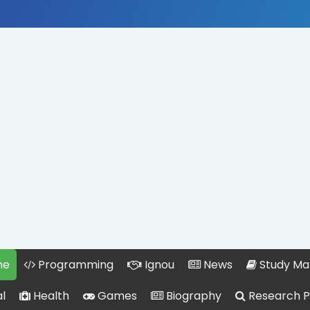
me
Programming
Ignou
News
Study Mat
l
Health
Games
Biography
Research 