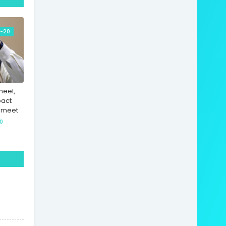
-20
 meet,
pact
0 meet
0