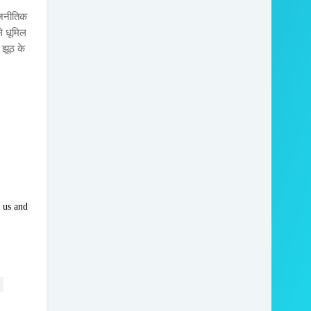
ाजनीतिक
से धूमिल
 झूठ के
 us and 