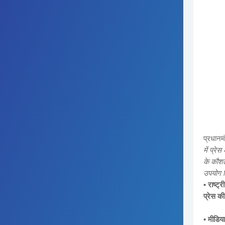
प्रधानमं
में प्रे
के कौशल
उपयोग 
• राष्ट
प्रेस की
• मीडिय