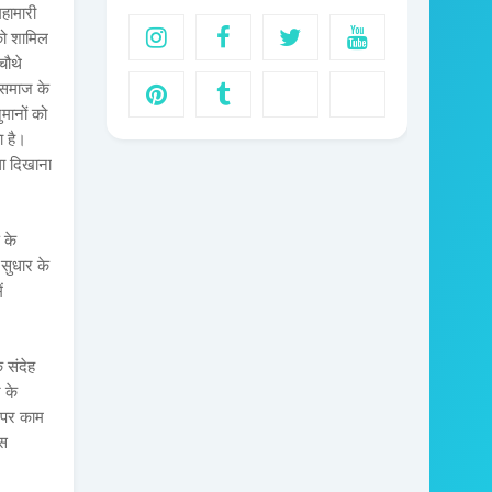
हामारी
 को शामिल
चौथे
य समाज के
मानों को
ा है।
ला दिखाना
 के
 सुधार के
ं
 संदेह
 के
ा पर काम
ोस