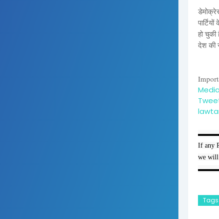
डेमोक्र
पार्टियो
हो चुकी
देश की 
Import
Media
Tweet
lawta
▬▬▬
If any 
we will
▬▬▬
Tags