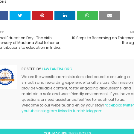
ONS
ER
N
nal Education Day : The birth
10 Steps to Becoming an Entrepren
ersary of Maulana Abul to honor
the ag
ontributions to education in India.
POSTED BY
LAWTANTRA.ORG
We are the website administrators, dedicated to ensuring a
smooth and rewarding experience for all visitors. Our mission 
provide valuable content, foster engaging discussions, and
maintain a safe and user-friendly environment. If you have a
questions or need assistance, feel free to reach out to us.
Welcome to our website, and enjoy your stay!
facebook
twitter
youtube
instagram
linkedin
tumblr
telegram
YOU MAY LIKE THESE POSTS