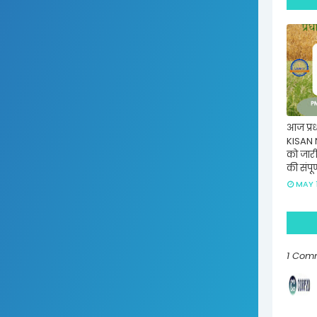
आज प्रधा
KISAN 
को जार
की संपू
MAY 1
1 Com