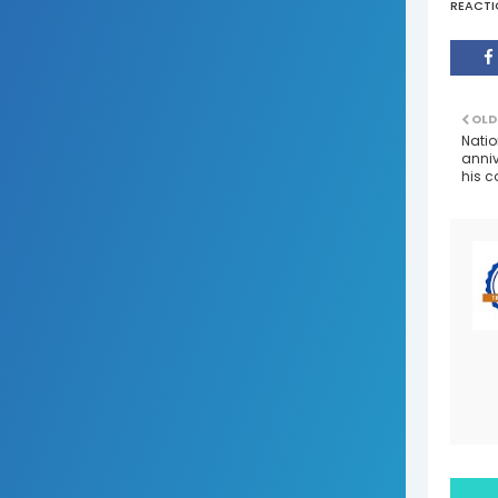
REACTI
OLD
Natio
anniv
his c