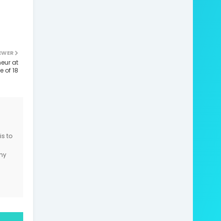
EWER
eur at
e of 18
is to
ny