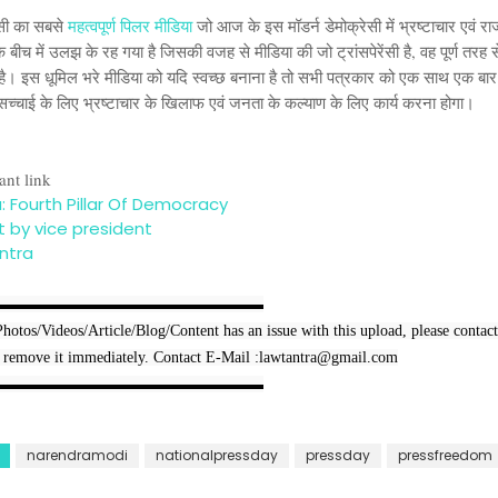
ेसी का सबसे
महत्वपूर्ण पिलर मीडिया
जो आज के इस मॉडर्न डेमोक्रेसी में भ्रष्टाचार एवं र
ं के बीच में उलझ के रह गया है जिसकी वजह से मीडिया की जो ट्रांसपेरेंसी है, वह पूर्ण तरह 
 है। इस धूमिल भरे मीडिया को यदि स्वच्छ बनाना है तो सभी पत्रकार को एक साथ एक बार
सच्चाई के लिए भ्रष्टाचार के खिलाफ एवं जनता के कल्याण के लिए कार्य करना होगा।
ant link
: Fourth Pillar Of Democracy
 by vice president
ntra
▬▬▬▬▬▬▬▬▬▬▬▬▬▬▬▬▬

Photos/Videos/Article/Blog/Content has an issue with this upload, please contact
 remove it immediately. Contact E-Mail :lawtantra@gmail.com
▬▬▬▬▬▬▬▬▬▬▬▬▬▬▬▬▬
narendramodi
nationalpressday
pressday
pressfreedom