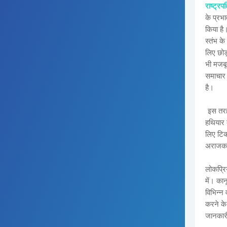
राष्ट्रप
के प्रभा
किया है।
स्तंभ के
लिए छोड
भी मजबू
समाचार 
है।
इस तरह 
हथियार क
लिए टिक
अराजकत
लोकप्रि
में। का
विभिन्न 
करने के 
जानकारी