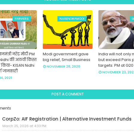
FARMERS
NARENDRAMODI
G
नमंत्री नरेंद्र मोदी PM
Modi government gave
India will not only
Nidhi की आठवीं किस्त
big relief, Small Business
but exceed Paris 
ी किया- KISAN Nidhi
targets: PM at G2
NOVEMBER 28, 2020
र्ण जानकारी
NOVEMBER 23, 202
4, 2021
POST A COMMENT
ments
CorpZo: AIF Registration | Alternative Investment Funds
March 25, 2026 at 4:33 PM